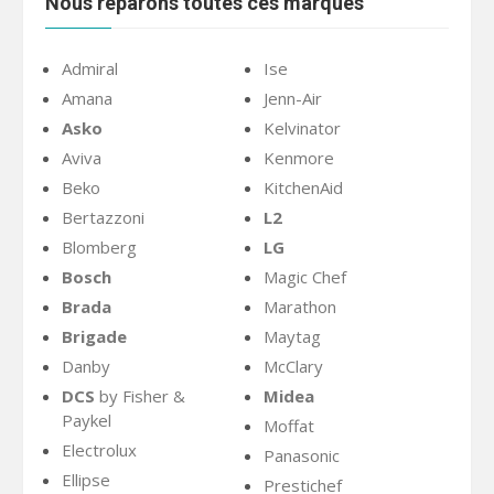
Nous réparons toutes ces marques
Admiral
Ise
Amana
Jenn-Air
Asko
Kelvinator
Aviva
Kenmore
Beko
KitchenAid
Bertazzoni
L2
Blomberg
LG
Bosch
Magic Chef
Brada
Marathon
Brigade
Maytag
Danby
McClary
DCS
by Fisher &
Midea
Paykel
Moffat
Electrolux
Panasonic
Ellipse
Prestichef