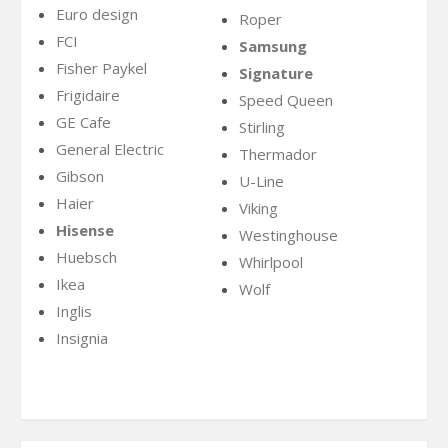
Euro design
Roper
FCI
Samsung
Fisher Paykel
Signature
Frigidaire
Speed Queen
GE Cafe
Stirling
General Electric
Thermador
Gibson
U-Line
Haier
Viking
Hisense
Westinghouse
Huebsch
Whirlpool
Ikea
Wolf
Inglis
Insignia