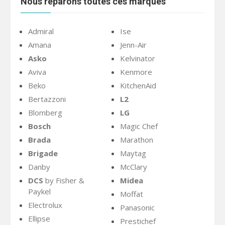
Nous réparons toutes ces marques
Admiral
Ise
Amana
Jenn-Air
Asko
Kelvinator
Aviva
Kenmore
Beko
KitchenAid
Bertazzoni
L2
Blomberg
LG
Bosch
Magic Chef
Brada
Marathon
Brigade
Maytag
Danby
McClary
DCS
by Fisher &
Midea
Paykel
Moffat
Electrolux
Panasonic
Ellipse
Prestichef