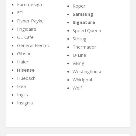
Euro design
Roper
FCI
Samsung
Fisher Paykel
Signature
Frigidaire
Speed Queen
GE Cafe
Stirling
General Electric
Thermador
Gibson
U-Line
Haier
Viking
Hisense
Westinghouse
Huebsch
Whirlpool
Ikea
Wolf
Inglis
Insignia