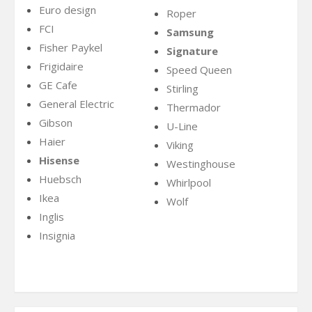
Euro design
Roper
FCI
Samsung
Fisher Paykel
Signature
Frigidaire
Speed Queen
GE Cafe
Stirling
General Electric
Thermador
Gibson
U-Line
Haier
Viking
Hisense
Westinghouse
Huebsch
Whirlpool
Ikea
Wolf
Inglis
Insignia