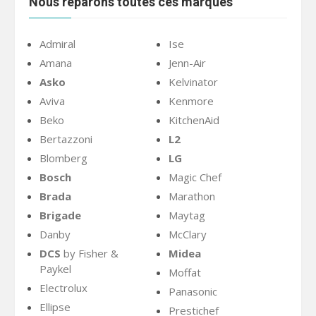
Nous réparons toutes ces marques
Admiral
Ise
Amana
Jenn-Air
Asko
Kelvinator
Aviva
Kenmore
Beko
KitchenAid
Bertazzoni
L2
Blomberg
LG
Bosch
Magic Chef
Brada
Marathon
Brigade
Maytag
Danby
McClary
DCS
by Fisher &
Midea
Paykel
Moffat
Electrolux
Panasonic
Ellipse
Prestichef