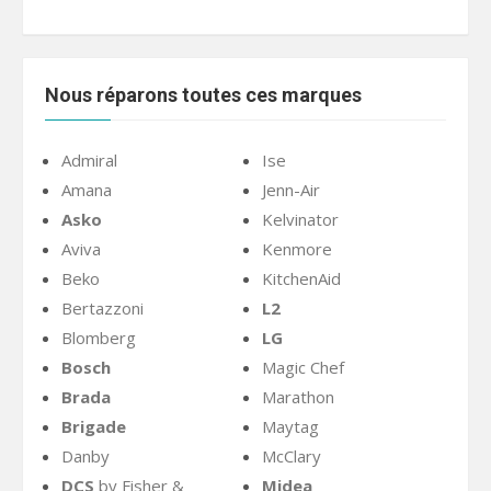
Nous réparons toutes ces marques
Admiral
Ise
Amana
Jenn-Air
Asko
Kelvinator
Aviva
Kenmore
Beko
KitchenAid
Bertazzoni
L2
Blomberg
LG
Bosch
Magic Chef
Brada
Marathon
Brigade
Maytag
Danby
McClary
DCS
by Fisher &
Midea