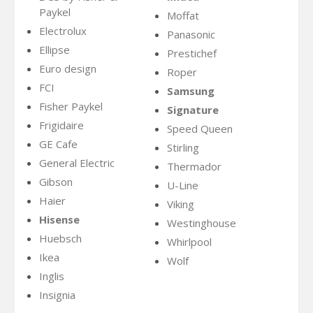
Paykel
Moffat
Electrolux
Panasonic
Ellipse
Prestichef
Euro design
Roper
FCI
Samsung
Fisher Paykel
Signature
Frigidaire
Speed Queen
GE Cafe
Stirling
General Electric
Thermador
Gibson
U-Line
Haier
Viking
Hisense
Westinghouse
Huebsch
Whirlpool
Ikea
Wolf
Inglis
Insignia