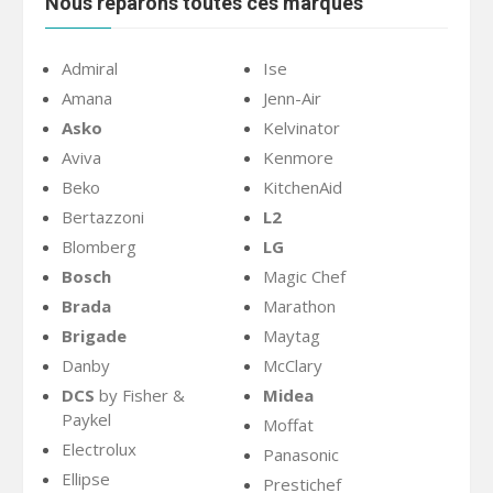
Nous réparons toutes ces marques
Admiral
Ise
Amana
Jenn-Air
Asko
Kelvinator
Aviva
Kenmore
Beko
KitchenAid
Bertazzoni
L2
Blomberg
LG
Bosch
Magic Chef
Brada
Marathon
Brigade
Maytag
Danby
McClary
DCS
by Fisher &
Midea
Paykel
Moffat
Electrolux
Panasonic
Ellipse
Prestichef