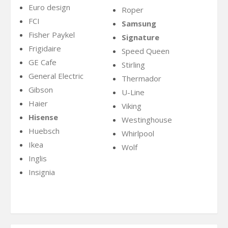
Euro design
Roper
FCI
Samsung
Fisher Paykel
Signature
Frigidaire
Speed Queen
GE Cafe
Stirling
General Electric
Thermador
Gibson
U-Line
Haier
Viking
Hisense
Westinghouse
Huebsch
Whirlpool
Ikea
Wolf
Inglis
Insignia