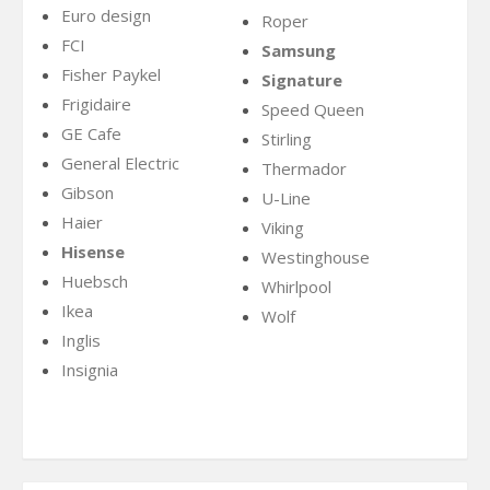
Euro design
Roper
FCI
Samsung
Fisher Paykel
Signature
Frigidaire
Speed Queen
GE Cafe
Stirling
General Electric
Thermador
Gibson
U-Line
Haier
Viking
Hisense
Westinghouse
Huebsch
Whirlpool
Ikea
Wolf
Inglis
Insignia