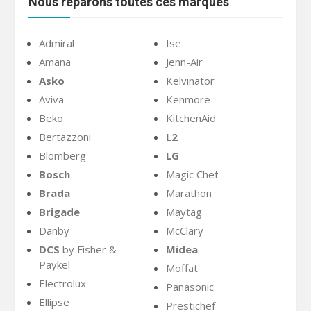
Nous réparons toutes ces marques
Admiral
Ise
Amana
Jenn-Air
Asko
Kelvinator
Aviva
Kenmore
Beko
KitchenAid
Bertazzoni
L2
Blomberg
LG
Bosch
Magic Chef
Brada
Marathon
Brigade
Maytag
Danby
McClary
DCS
by Fisher &
Midea
Paykel
Moffat
Electrolux
Panasonic
Ellipse
Prestichef