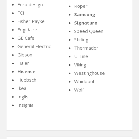
Euro design
Roper
FCI
Samsung
Fisher Paykel
Signature
Frigidaire
Speed Queen
GE Cafe
Stirling
General Electric
Thermador
Gibson
U-Line
Haier
Viking
Hisense
Westinghouse
Huebsch
Whirlpool
Ikea
Wolf
Inglis
Insignia