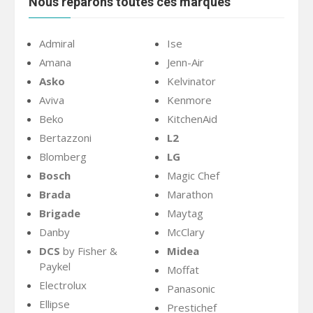
Nous réparons toutes ces marques
Admiral
Ise
Amana
Jenn-Air
Asko
Kelvinator
Aviva
Kenmore
Beko
KitchenAid
Bertazzoni
L2
Blomberg
LG
Bosch
Magic Chef
Brada
Marathon
Brigade
Maytag
Danby
McClary
DCS
by Fisher &
Midea
Paykel
Moffat
Electrolux
Panasonic
Ellipse
Prestichef