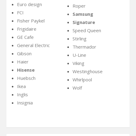
Euro design
Roper
FCI
Samsung
Fisher Paykel
Signature
Frigidaire
Speed Queen
GE Cafe
Stirling
General Electric
Thermador
Gibson
U-Line
Haier
Viking
Hisense
Westinghouse
Huebsch
Whirlpool
Ikea
Wolf
Inglis
Insignia