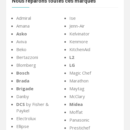
Nous réparons toutes ces marques
Admiral
Ise
Amana
Jenn-Air
Asko
Kelvinator
Aviva
Kenmore
Beko
KitchenAid
Bertazzoni
L2
Blomberg
LG
Bosch
Magic Chef
Brada
Marathon
Brigade
Maytag
Danby
McClary
DCS
by Fisher &
Midea
Paykel
Moffat
Electrolux
Panasonic
Ellipse
Prestichef