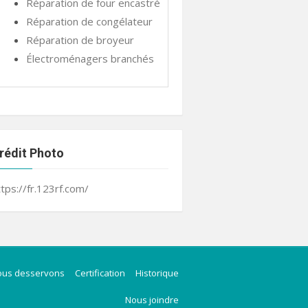
Réparation de four encastré
Réparation de congélateur
Réparation de broyeur
Électroménagers branchés
rédit Photo
ttps://fr.123rf.com/
ous desservons
Certification
Historique
Nous joindre