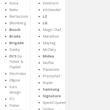
Aviva
Kenmore
Beko
KitchenAid
Bertazzoni
L2
Blomberg
LG
Bosch
Magic Chef
Brada
Marathon
Brigade
Maytag
Danby
McClary
DCS
by
Midea
Fisher &
Moffat
Paykel
Panasonic
Electrolux
Prestichef
Ellipse
Roper
Euro
Samsung
design
Signature
FCI
Speed Queen
Fisher
Stirling