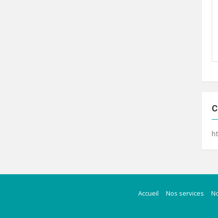
C
h
Accueil
Nos services
N