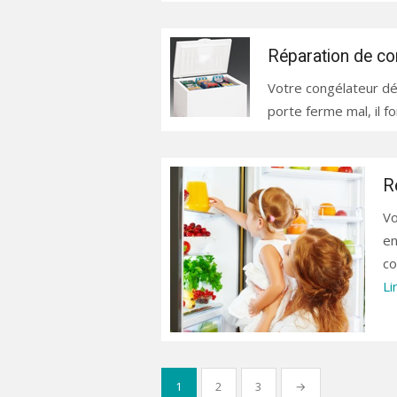
Réparation de co
Votre congélateur dégèl
porte ferme mal, il fo
R
Vo
en
co
Li
Pagination
1
2
3
→