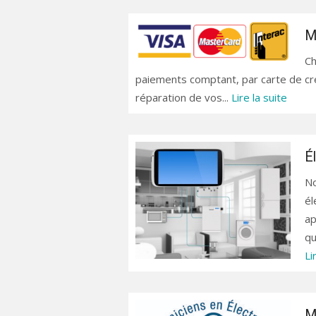
M
Ch
paiements comptant, par carte de cré
réparation de vos...
Lire la suite
É
No
él
ap
qu
Li
M