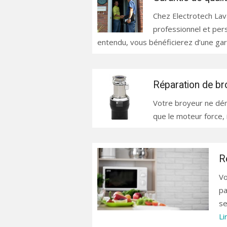
Chez Electrotech Lava
professionnel et per
entendu, vous bénéficierez d’une gara
Réparation de br
Votre broyeur ne dém
que le moteur force, i
R
Vo
pa
se
Li