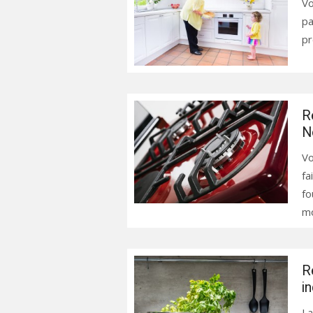
Vo
pa
pr
R
N
Vo
fa
fo
mo
R
i
La