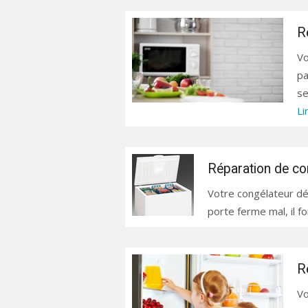
R
Vo
pa
se
Li
Réparation de co
Votre congélateur dégèl
porte ferme mal, il fo
R
Vo