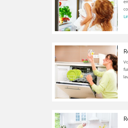
en
co
Li
R
Vo
fu
la
R