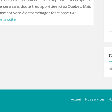
le sera sans doute très appréciée ici au Québec. Mais
mment vote électroménager fonctionne t-il?...
re la suite
C
h
Accueil
Nos services
N