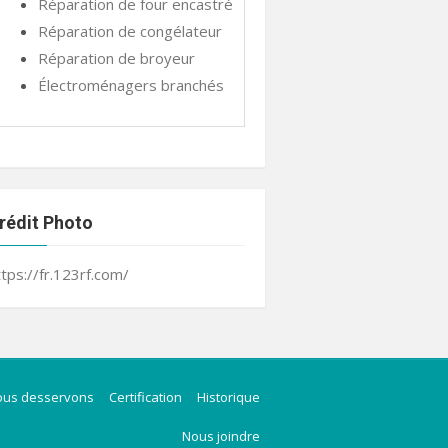
Réparation de four encastré
Réparation de congélateur
Réparation de broyeur
Électroménagers branchés
rédit Photo
ttps://fr.123rf.com/
ous desservons
Certification
Historique
Nous joindre