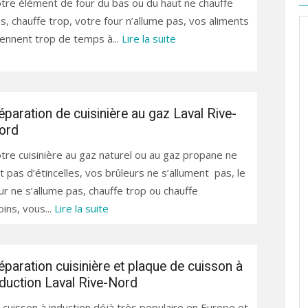
tre élément de four du bas ou du haut ne chauffe
s, chauffe trop, votre four n’allume pas, vos aliments
ennent trop de temps à...
Lire la suite
éparation de cuisinière au gaz Laval Rive-
ord
tre cuisinière au gaz naturel ou au gaz propane ne
it pas d’étincelles, vos brûleurs ne s’allument pas, le
ur ne s’allume pas, chauffe trop ou chauffe
ins, vous...
Lire la suite
éparation cuisinière et plaque de cuisson à
nduction Laval Rive-Nord
 cuisson à induction déjà très populaire en Europe et