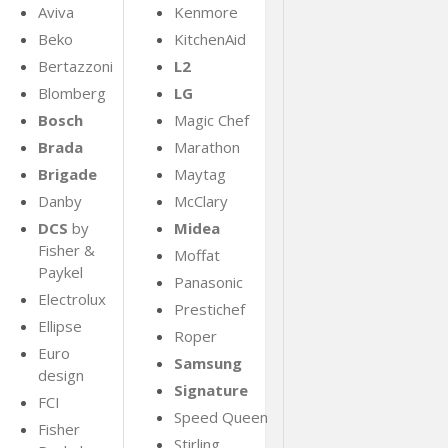
Aviva
Kenmore
Beko
KitchenAid
Bertazzoni
L2
Blomberg
LG
Bosch
Magic Chef
Brada
Marathon
Brigade
Maytag
Danby
McClary
DCS
by
Midea
Fisher &
Moffat
Paykel
Panasonic
Electrolux
Prestichef
Ellipse
Roper
Euro
Samsung
design
Signature
FCI
Speed Queen
Fisher
Stirling