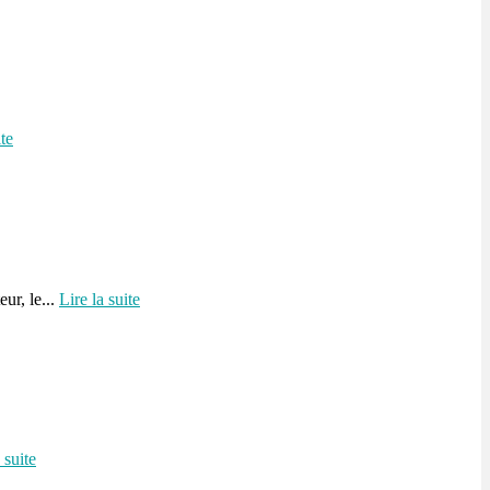
ite
ur, le...
Lire la suite
 suite