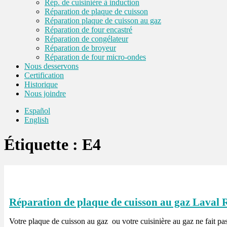
Rép. de cuisinière à induction
Réparation de plaque de cuisson
Réparation plaque de cuisson au gaz
Réparation de four encastré
Réparation de congélateur
Réparation de broyeur
Réparation de four micro-ondes
Nous desservons
Certification
Historique
Nous joindre
Español
English
Étiquette :
E4
Réparation de plaque de cuisson au gaz Laval 
Votre plaque de cuisson au gaz ou votre cuisinière au gaz ne fait pa