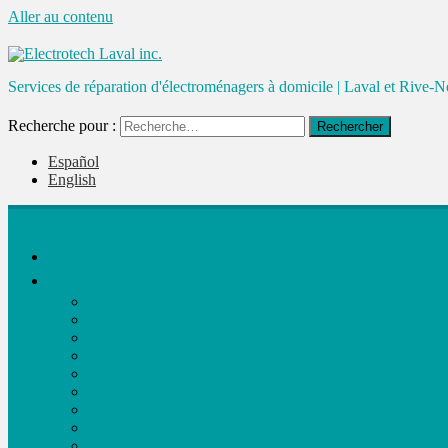
Aller au contenu
Services de réparation d'électroménagers à domicile | Laval et Rive-N
Recherche pour :
Rechercher
Español
English
Accueil
Nos services
Réparation de laveuse
Réparation de sécheuse
Rép. de sécheuse au gaz
Rép. laveuse à chargement frontale
Réparation de lave-vaiselle
Réparation de réfrigérateur
Réparation de cuisinière
Réparation de cuisinière au gaz
Rép. de cuisinière à induction