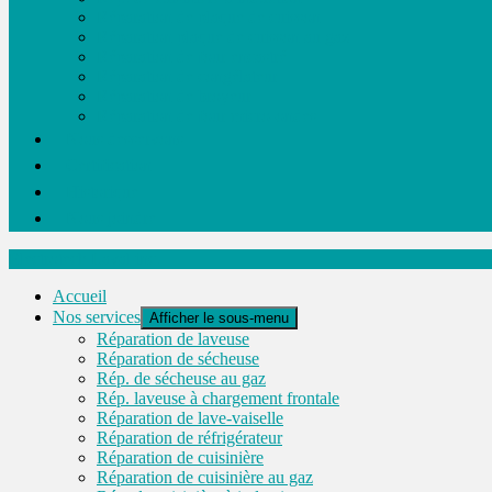
Réparation de plaque de cuisson
Réparation plaque de cuisson au gaz
Réparation de four encastré
Réparation de congélateur
Réparation de broyeur
Réparation de four micro-ondes
Nous desservons
Certification
Historique
Nous joindre
Electrotech Laval inc.
Accueil
Nos services
Afficher le sous-menu
Réparation de laveuse
Réparation de sécheuse
Rép. de sécheuse au gaz
Rép. laveuse à chargement frontale
Réparation de lave-vaiselle
Réparation de réfrigérateur
Réparation de cuisinière
Réparation de cuisinière au gaz