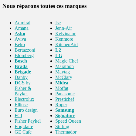
Nous réparons toutes ces marques
Admiral
Ise
Amana
Jenn-Air
Asko
Kelvinator
Aviva
Kenmore
Beko
KitchenAid
Bertazzoni
L2
Blomberg
LG
Bosch
Magic Chef
Brada
Marathon
Brigade
Maytag
Danby
McClary
DCS
by
Midea
Fisher &
Moffat
Paykel
Panasonic
Electrolux
Prestichef
Ellipse
Roper
Euro design
Samsung
FCI
Signature
Fisher Paykel
Speed Queen
Frigidaire
Stirling
GE Cafe
Thermador