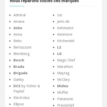
Nous réparons toutes ces marques
Admiral
Ise
Amana
Jenn-Air
Asko
Kelvinator
Aviva
Kenmore
Beko
KitchenAid
Bertazzoni
L2
Blomberg
LG
Bosch
Magic Chef
Brada
Marathon
Brigade
Maytag
Danby
McClary
DCS
by Fisher &
Midea
Paykel
Moffat
Electrolux
Panasonic
Ellipse
Prestichef