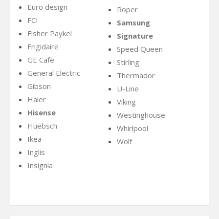
Euro design
Roper
FCI
Samsung
Fisher Paykel
Signature
Frigidaire
Speed Queen
GE Cafe
Stirling
General Electric
Thermador
Gibson
U-Line
Haier
Viking
Hisense
Westinghouse
Huebsch
Whirlpool
Ikea
Wolf
Inglis
Insignia