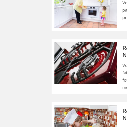
Vo
pa
pr
R
N
Vo
fa
fo
mo
R
N