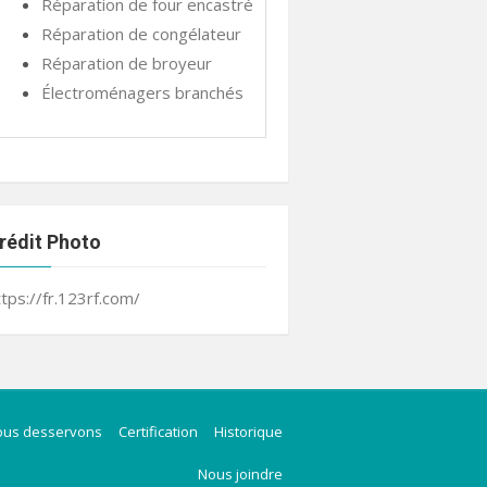
Réparation de four encastré
Réparation de congélateur
Réparation de broyeur
Électroménagers branchés
rédit Photo
ttps://fr.123rf.com/
ous desservons
Certification
Historique
Nous joindre