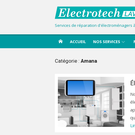
Aller
au
contenu
Services de réparation d'électroménagers à 
ACCUEIL
NOS SERVICES
Catégorie :
Amana
É
No
él
ap
qu
Li