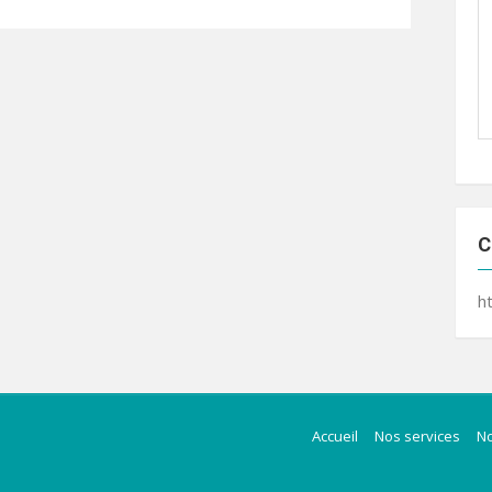
C
h
Accueil
Nos services
N