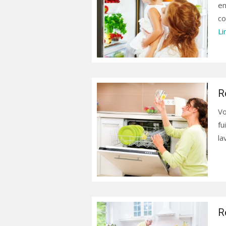
en
co
Li
R
Vo
fu
la
R