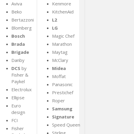
Aviva
Kenmore
Beko
KitchenAid
Bertazzoni
L2
Blomberg
LG
Bosch
Magic Chef
Brada
Marathon
Brigade
Maytag
Danby
McClary
DCS
by
Midea
Fisher &
Moffat
Paykel
Panasonic
Electrolux
Prestichef
Ellipse
Roper
Euro
Samsung
design
Signature
FCI
Speed Queen
Fisher
Stirling