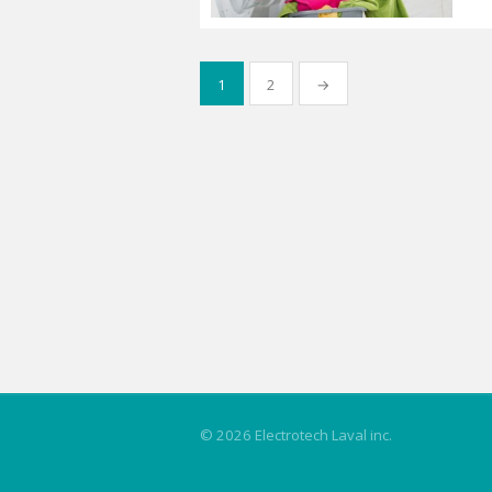
Pagination
1
2
→
des
publications
© 2026 Electrotech Laval inc.