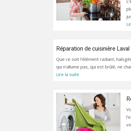
L’
pl
ju
Li
Réparation de cuisinière Lava
Que ce soit l’élément radiant, halogè
qui n‘allume pas, qui est brûlé, ne ch
Lire la suite
R
Vo
l’
vo