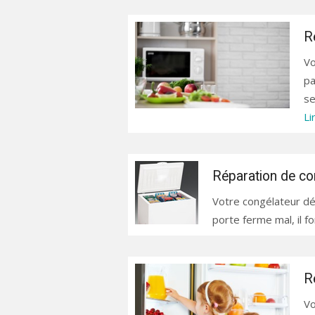
R
Vo
pa
se
Li
Réparation de co
Votre congélateur dégèl
porte ferme mal, il fo
R
Vo