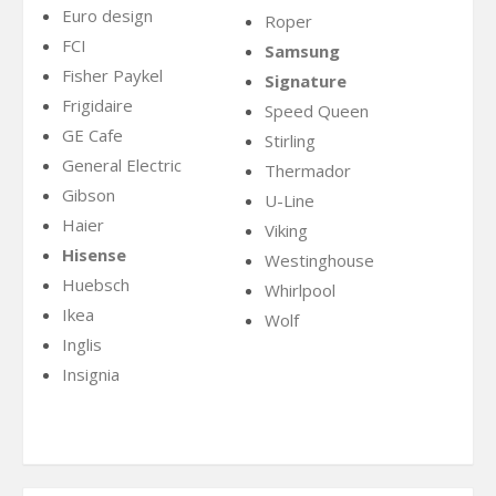
Euro design
Roper
FCI
Samsung
Fisher Paykel
Signature
Frigidaire
Speed Queen
GE Cafe
Stirling
General Electric
Thermador
Gibson
U-Line
Haier
Viking
Hisense
Westinghouse
Huebsch
Whirlpool
Ikea
Wolf
Inglis
Insignia