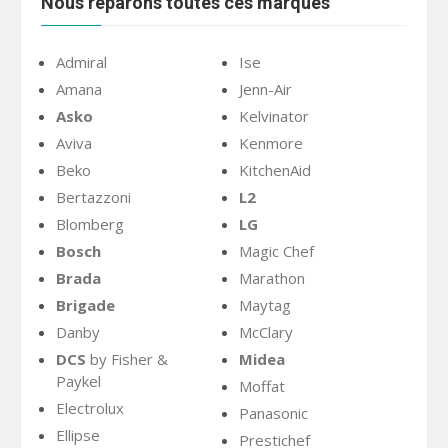
Nous réparons toutes ces marques
Admiral
Ise
Amana
Jenn-Air
Asko
Kelvinator
Aviva
Kenmore
Beko
KitchenAid
Bertazzoni
L2
Blomberg
LG
Bosch
Magic Chef
Brada
Marathon
Brigade
Maytag
Danby
McClary
DCS
by Fisher &
Midea
Paykel
Moffat
Electrolux
Panasonic
Ellipse
Prestichef