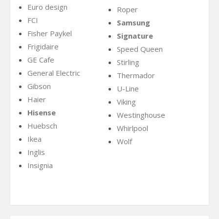
Euro design
Roper
FCI
Samsung
Fisher Paykel
Signature
Frigidaire
Speed Queen
GE Cafe
Stirling
General Electric
Thermador
Gibson
U-Line
Haier
Viking
Hisense
Westinghouse
Huebsch
Whirlpool
Ikea
Wolf
Inglis
Insignia