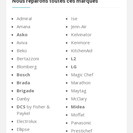
Nous réparons toutes ces marques
Admiral
Ise
Amana
Jenn-Air
Asko
Kelvinator
Aviva
Kenmore
Beko
KitchenAid
Bertazzoni
L2
Blomberg
LG
Bosch
Magic Chef
Brada
Marathon
Brigade
Maytag
Danby
McClary
DCS
by Fisher &
Midea
Paykel
Moffat
Electrolux
Panasonic
Ellipse
Prestichef